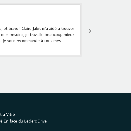
"Agréable sur
Par El
 et bravo ! Claire Jalet m'a aidé à trouver
Claire Jalet est une 
 mes besoins, je travaille beaucoup mieux
se presser et avec un
t. Je vous recommande à tous mes
dont j'avais besoin. M
t à Vitré
ré
En face du Leclerc Drive