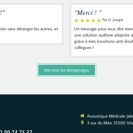
!"
"Merci ! "
Par D. Joseph
ion sans déranger les autres, et
Un message pour vous dire merci,
une solution auditive adaptée à
grâce à mes bouchons anti-brui
collègues !
Voir tous les témoignages
Acoustique Médicale Jale
3 rue du Mée
35500
Vit
99 74 75 37