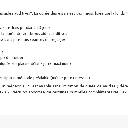
les aides auditives*. La durée des essais est d'un mois, fixée par la loi d
s, sans frais pendant 30 jours
la durée de vie de vos aides auditives
ssitant plusieurs séances de réglages
ée
ype de métier
iqués sur place ( délai 7 jours maximum)
rescription médicale préalable (même pour un essai ).
r un médecin ORL est valable sans limitation de durée de validité ( dé
2 ) - Précision apportée car certaines mutuelles complémentaires " ex